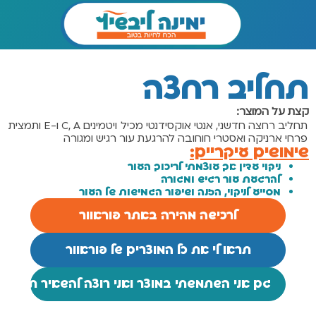
תחליב רחצה
קצת על המוצר:
תחליב רחצה חדשני, אנטי אוקסידנטי מכיל ויטמינים C, A ו-E ותמצית
פרחי ארניקה ואסטרי חוחובה להרגעת עור רגיש ומגורה
שימושים עיקריים:
ניקוי עדין אך עוצמתי לריכוך העור
להרגעת עור רגיש ומגורה
מסייע לניקוי, הזנה ושיפור הגמישות של העור
לרכישה מהירה באתר פוראוור
תראו לי את כל המוצרים של פוראוור
גם אני השתמשתי במוצר ואני רוצה להשאיר תגובה 