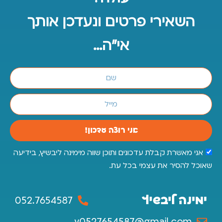
השאירי פרטים ונעדכן אותך
אי"ה...
מנסיון
תגובות אותנטיות מאנשים
שהשתמשו בתוסף
אני רוצה עדכון!
אני מאשרת קבלת עדכונים ותוכן שווה מימינה ליבשיץ, בידיעה
שאוכל להסיר את עצמי בכל עת.
למוצר הקודם
למוצר הבא
קרם אפטר שייב
ג'ל למראה זוהר
ימינה ליבשיץ
052.7654587
מוצרים נוספים
y0527654587@gmail.com